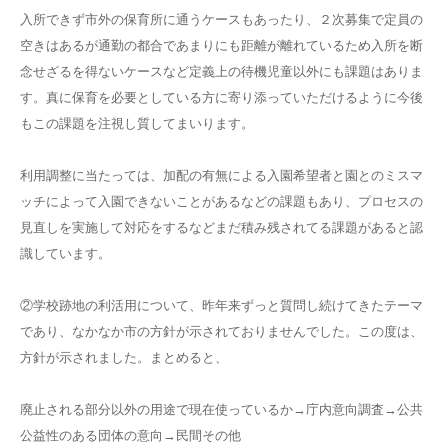
入所できず市外の保育所に通うケースもあったり、２次募集で定員の
空きはあるが通勤の都合であまりにも距離が離れているため入所を断
念せざるを得ないケースなど定義上の待機児童以外にも課題はありま
す。真に保育を必要としている方に寄り添っていただけるように今後
もこの課題を注視し質してまいります。
利用調整に当たっては、加配の有無による入園希望者と園とのミスマ
ッチによって入園できないことがあるなどの課題もあり、プロセスの
見直しを実施して対応をするなどまだ積み残されてる課題があると認
識しています。
②学校跡地の利活用について、昨年来ずっと質問し続けてきたテーマ
であり、なかなか市の方針が示されておりませんでした。この度は、
方針が示されました。まとめると、
廃止される部分以外の用途で現在使っているか→庁内意向調査→公共
公益性のある団体の意向→民間その他