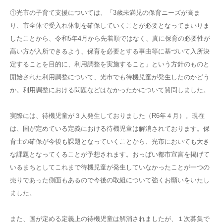
①光市の子育て支援については、「3歳未満児の保育ニーズが高ま
り、市全体で受入れ体制を確保していくことが必要となってまいりま
したことから、令和5年4月から先着順ではなく、真に保育の必要性が
高い方が入所できるよう、保育を必要とする事由等に基づいて入所決
定することを目的に、利用調整を実施すること」という方針のものと
開始された利用調整について、光市でも待機児童が発生したのかどう
か。利用調整における問題などはなかったかについて質問しました。
実際には、待機児童が３人発生しておりました（R6年４月）。現在
は、国が定めている定義における待機児童は解消されております。保
育士の確保が今後も課題となっていくことから、光市においても大き
な課題となってくることが予想されます。おっぱい都市宣言を掲げて
いるまちとしてこれまで待機児童が発生していなかったことが一つの
売りであった側面もあるので今後の取組について強くお願いをいたし
ました。
また、国が定める定義上の待機児童は解消されましたが、１次募集で