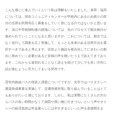
こんな感じに進んでいくという私は理解をいたしました。束荷・塩田
については、現在コミュニティセンターが学校内にあるため残りの部
分の活用を民間等広く募集をしていく形になるのではないかと思いま
す。浅江中学校移転後の跡地については、先のプロセスで順次検討が
進められていくことになると思いますが、これについては、順次では
なく並行して調査を広く実施して、もっとも未来のある活用方法を選
択すべきであると考えます。従前より施設を複合化してにぎわいの創
出に努めていく必要があると皆様の声を聴いたうえで訴えてきており
ます。これからも途切れることなく訴えを続けて少しでも良い方向に
話が進むように尽力してまいる所存です。
③市内路線バスの現状と課題についてですが、光市ではバスタクシー
運賃助成事業を実施して、交通弱者対策に取り組んでいることはとて
もありがたいと感じております。しかし、私は実際にたくさんの方か
らバスの良い時間がなくて病院や買い物に行きづらいという声やタク
シーの経済負担は年金暮らしには辛すぎるといった声を直接聞きま