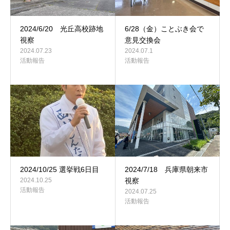
2024/6/20 光丘高校跡地
6/28（金）ことぶき会で
視察
意見交換会
2024.07.23
2024.07.1
活動報告
活動報告
2024/10/25 選挙戦6日目
2024/7/18 兵庫県朝来市
2024.10.25
視察
活動報告
2024.07.25
活動報告